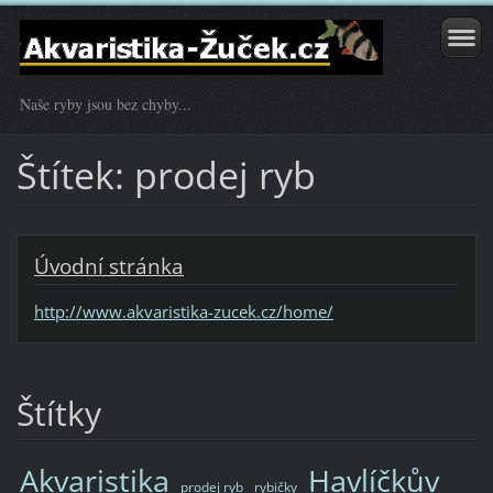
Naše ryby jsou bez chyby...
Štítek: prodej ryb
Úvodní stránka
http://www.akvaristika-zucek.cz/home/
Štítky
Akvaristika
Havlíčkův
prodej ryb
rybičky