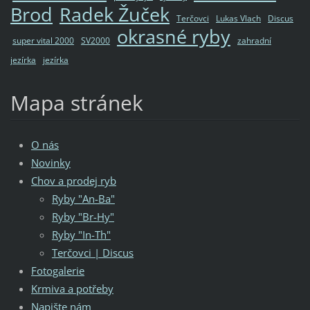
Brod
Radek Žuček
Terčovci
Lukas Vlach
Discus
okrasné ryby
super vital 2000
SV2000
zahradní
jezírka
jezírka
Mapa stránek
O nás
Novinky
Chov a prodej ryb
Ryby "An-Ba"
Ryby "Br-Hy"
Ryby "In-Th"
Terčovci | Discus
Fotogalerie
Krmiva a potřeby
Napište nám