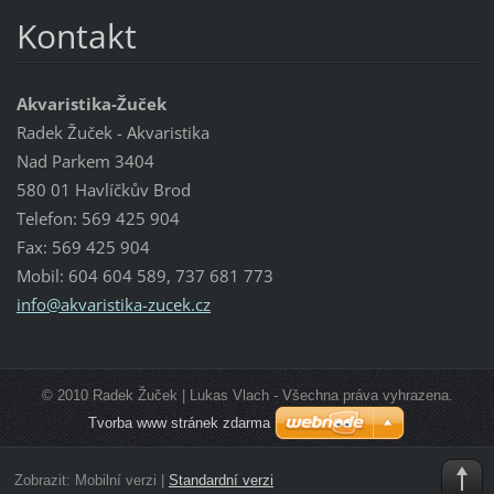
Kontakt
Akvaristika-Žuček
Radek Žuček - Akvaristika
Nad Parkem 3404
580 01 Havlíčkův Brod
Telefon: 569 425 904
Fax: 569 425 904
Mobil: 604 604 589, 737 681 773
info@akv
aristika
-zucek.c
z
© 2010 Radek Žuček | Lukas Vlach - Všechna práva vyhrazena.
Tvorba www stránek zdarma
Zobrazit:
Mobilní verzi
|
Standardní verzi