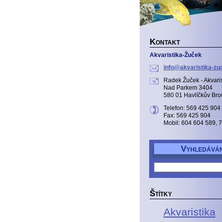
K
ONTAKT
Akvaristika-Žuček
info@akv
aristika
-zu
Radek Žuček - Akvaris
Nad Parkem 3404
580 01 Havlíčkův Bro
Telefon: 569 425 904
Fax: 569 425 904
Mobil: 604 604 589, 
V
YHLEDÁVÁN
Š
TÍTKY
Akvaristika