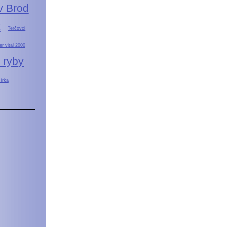
v Brod
k
Terčovci
r vital 2000
 ryby
zírka