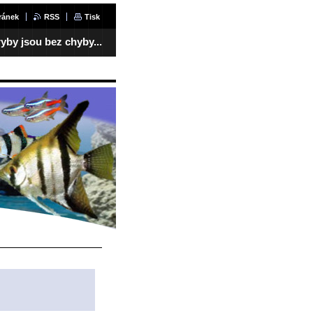
ránek
RSS
Tisk
yby jsou bez chyby...