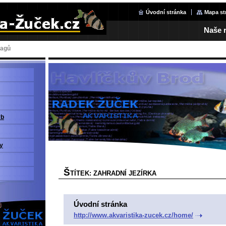
Úvodní stránka
Mapa st
Naše r
tagů
yb
y
Š
TÍTEK: ZAHRADNÍ JEZÍRKA
Úvodní stránka
http://www.akvaristika-zucek.cz/home/