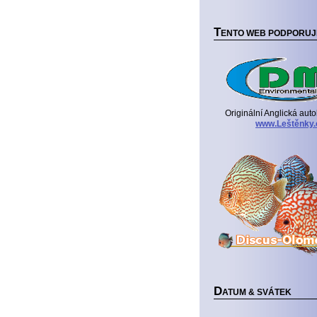
T
ENTO WEB PODPORUJ
Originální Anglická aut
www.Leštěnky.
D
ATUM & SVÁTEK