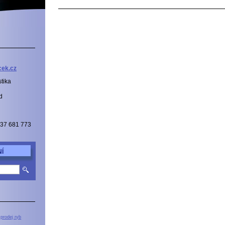
cek.c
z
tika
d
737 681 773
Í
prodej ryb