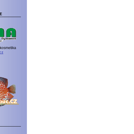
E
okosmetika
cz