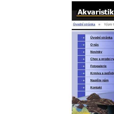
Úvodní stránka
Výpis 
Úvodní stránka
O nás
Novinky
Chov a prodej r
Fotogalerie
Krmiva a potřeb
Napište nám
Kontakt