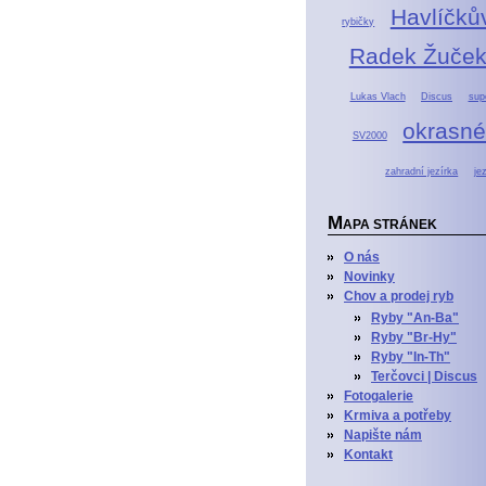
Havlíčků
rybičky
Radek Žuče
Lukas Vlach
Discus
supe
okrasné
SV2000
zahradní jezírka
je
M
APA STRÁNEK
O nás
Novinky
Chov a prodej ryb
Ryby "An-Ba"
Ryby "Br-Hy"
Ryby "In-Th"
Terčovci | Discus
Fotogalerie
Krmiva a potřeby
Napište nám
Kontakt